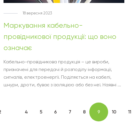
18 вересня 2023
Маркування кабельно-
провідникової продукції: що воно
означає
Кабельно-провідникова продукція – це вироби,
призначені для передачі й розподілу інформації,
сигналів, електроенергії. Поділяється на кабелі,
шнури, дроти, буває з ізоляцією або без неї. Наявні ...
2
4
5
6
7
8
9
10
11