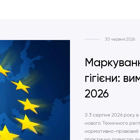
30 червня 2026
Маркуванн
гігієни: в
2026
З 3 серпня 2026 року в
нового Технічного рег
нормативно-правовий 
практично повністю ду