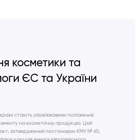
я косметики та
имоги ЄС та України
 країні стають обов'язковими положення
ламенту на косметичну продукцію. Цей
акт, затверджений постановою КМУ № 65,
блює ключові вимоги європейського