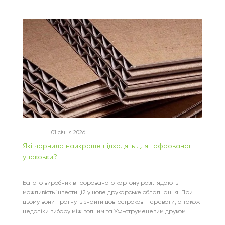
01 січня 2026
Які чорнила найкраще підходять для гофрованої
упаковки?
Багато виробників гофрованого картону розглядають
можливість інвестицій у нове друкарське обладнання. При
цьому вони прагнуть знайти довгострокові переваги, а також
недоліки вибору між водним та УФ-струменевим друком.