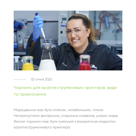
02 січня 2026
Чорнило для краплеструменевих принтерів: види
та призначення
Маркування має бути стійким, читабельним, чітким.
Неприпустиме вигорання, стирання символів, штрих-кодів.
Якісне чорнило має бути сумісним з конкретною моделлю
краплеструменевого принтера.