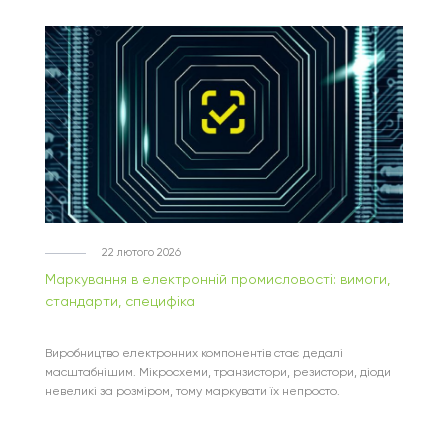
22 лютого 2026
Маркування в електронній промисловості: вимоги,
стандарти, специфіка
Виробництво електронних компонентів стає дедалі
масштабнішим. Мікросхеми, транзистори, резистори, діоди
невеликі за розміром, тому маркувати їх непросто.