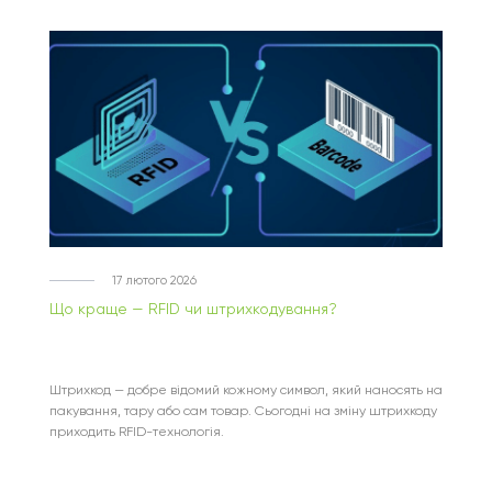
17 лютого 2026
Що краще — RFID чи штрихкодування?
Штрихкод — добре відомий кожному символ, який наносять на
пакування, тару або сам товар. Сьогодні на зміну штрихкоду
приходить RFID-технологія.