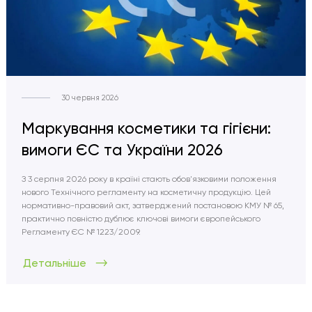
30 червня 2026
Маркування косметики та гігієни:
вимоги ЄС та України 2026
З 3 серпня 2026 року в країні стають обов'язковими положення
нового Технічного регламенту на косметичну продукцію. Цей
нормативно-правовий акт, затверджений постановою КМУ № 65,
практично повністю дублює ключові вимоги європейського
Регламенту ЄС № 1223/2009.
Детальніше