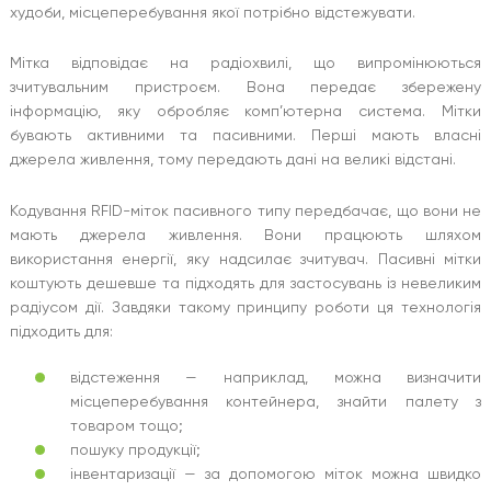
худоби, місцеперебування якої потрібно відстежувати.
Мітка відповідає на радіохвилі, що випромінюються
зчитувальним пристроєм. Вона передає збережену
інформацію, яку обробляє комп’ютерна система. Мітки
бувають активними та пасивними. Перші мають власні
джерела живлення, тому передають дані на великі відстані.
Кодування RFID-міток пасивного типу передбачає, що вони не
мають джерела живлення. Вони працюють шляхом
використання енергії, яку надсилає зчитувач. Пасивні мітки
коштують дешевше та підходять для застосувань із невеликим
радіусом дії. Завдяки такому принципу роботи ця технологія
підходить для:
відстеження — наприклад, можна визначити
місцеперебування контейнера, знайти палету з
товаром тощо;
пошуку продукції;
інвентаризації — за допомогою міток можна швидко