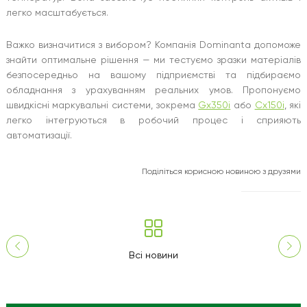
легко масштабується.
Важко визначитися з вибором? Компанія Dominanta допоможе
знайти оптимальне рішення — ми тестуємо зразки матеріалів
безпосередньо на вашому підприємстві та підбираємо
обладнання з урахуванням реальних умов. Пропонуємо
швидкісні маркувальні системи, зокрема
Gx350i
або
Cx150i
, які
легко інтегруються в робочий процес і сприяють
автоматизації.
Поділіться корисною новиною з друзями
Всі новини