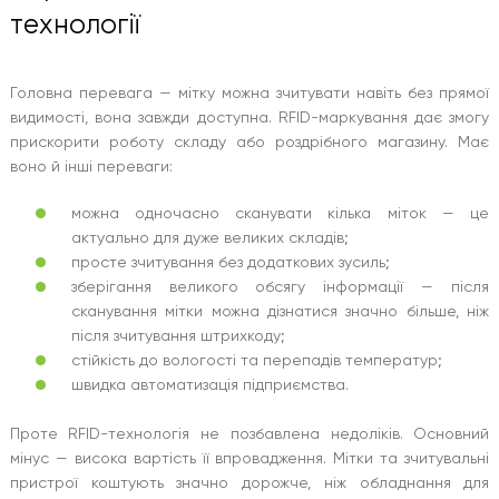
технології
Головна перевага — мітку можна зчитувати навіть без прямої
видимості, вона завжди доступна. RFID-маркування дає змогу
прискорити роботу складу або роздрібного магазину. Має
воно й інші переваги:
можна одночасно сканувати кілька міток — це
актуально для дуже великих складів;
просте зчитування без додаткових зусиль;
зберігання великого обсягу інформації — після
сканування мітки можна дізнатися значно більше, ніж
після зчитування штрихкоду;
стійкість до вологості та перепадів температур;
швидка автоматизація підприємства.
Проте RFID-технологія не позбавлена недоліків. Основний
мінус — висока вартість її впровадження. Мітки та зчитувальні
пристрої коштують значно дорожче, ніж обладнання для