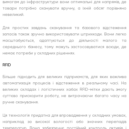
вимогам до інфраструктури вони оптимальні для напрямів, де
товари потрібно сканувати вручну, а їхній обсяг порівняно
невеликий.
Для простих завдань сканування та базового відстеження
запасів також зручно використовувати штрихкоди. Вони легко
масштабуються, адаптуються до діяльності малого та
середнього бізнесу, тому можуть застосовуватися всюди, де
немає потреби у складних рішеннях.
RFID
Більше підходить для великих підприємств, для яких важлива
автоматизація процесів і відстеження в реальному часі. На
великих складах і логістичних хабах RFID-мітки дають змогу
суттєво прискорити роботу, не витрачаючи багато часу на
ручне сканування.
Ця технологія придатна для впровадження у складних умовах,
наприклад за високої вологості або значних перепадів
температур. Вона забезпечує постійний контроль активів і