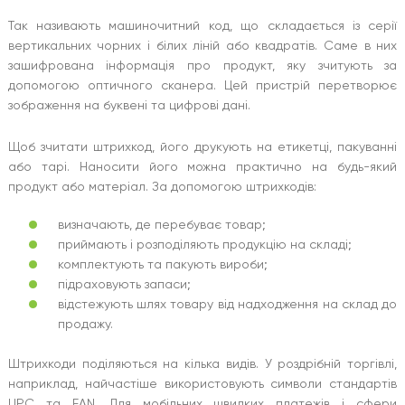
Так називають машиночитний код, що складається із серії
вертикальних чорних і білих ліній або квадратів. Саме в них
зашифрована інформація про продукт, яку зчитують за
допомогою оптичного сканера. Цей пристрій перетворює
зображення на буквені та цифрові дані.
Щоб зчитати штрихкод, його друкують на етикетці, пакуванні
або тарі. Наносити його можна практично на будь-який
продукт або матеріал. За допомогою штрихкодів:
визначають, де перебуває товар;
приймають і розподіляють продукцію на складі;
комплектують та пакують вироби;
підраховують запаси;
відстежують шлях товару від надходження на склад до
продажу.
Штрихкоди поділяються на кілька видів. У роздрібній торгівлі,
наприклад, найчастіше використовують символи стандартів
UPC та EAN. Для мобільних швидких платежів і сфери