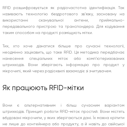
RFID розшифровується як радіочастотна ідентифікація. Так
називають технологію бездротового зв’язку, засновану на
використанні сканувальної антени, приймально-
передавального пристрою та транспондера. Для кодування
таким способом на продукті розміщують мітки.
Тих, хто хоче дізнатися більше про сучасні технології,
неодмінно зацікавить, що таке RFID. Ця методика передбачає
нанесення спеціальних міток або комп’ютеризованих
штрихкодів. Вони зберігають інформацію про продукт у
мікрочипі, який через радіохвилі взаємодіє зі зчитувачем.
Як працюють RFID-мітки
Вони є альтернативним і більш сучасним варіантом
штрихкодів. Принцип роботи RFID-міток простий. Вони містять
вбудовані мікрочипи, у яких зберігаються дані. Їх можна кріпити
не лише до контейнера або продукту, а й навіть до свійської