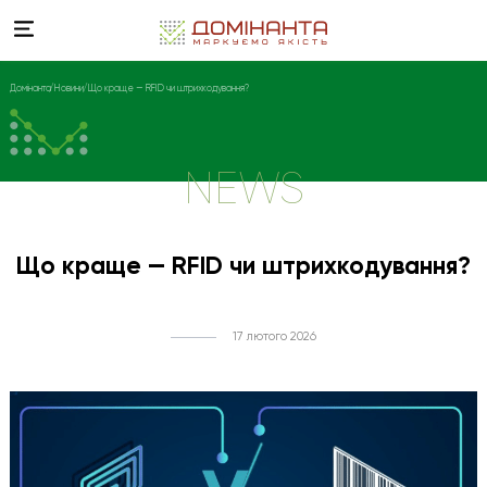
Домінанта
Новини
Що краще — RFID чи штрихкодування?
NEWS
Що краще — RFID чи штрихкодування?
17 лютого 2026