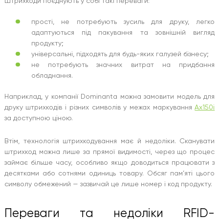
Штрихкоди поєднують у собі такі переваги:
прості, не потребують зусиль для друку, легко
адаптуються під пакування та зовнішній вигляд
продукту;
універсальні, підходять для будь-яких галузей бізнесу;
не потребують значних витрат на придбання
обладнання.
Наприклад, у компанії Dominanta можна замовити модель для
друку штрихкодів і різних символів у межах маркування
Ax150i
за доступною ціною.
Втім, технологія штрихкодування має й недоліки. Сканувати
штрихкод можна лише за прямої видимості, через що процес
займає більше часу, особливо якщо доводиться працювати з
десятками або сотнями одиниць товару. Обсяг пам’яті цього
символу обмежений — зазвичай це лише номер і код продукту.
Переваги та недоліки RFID-