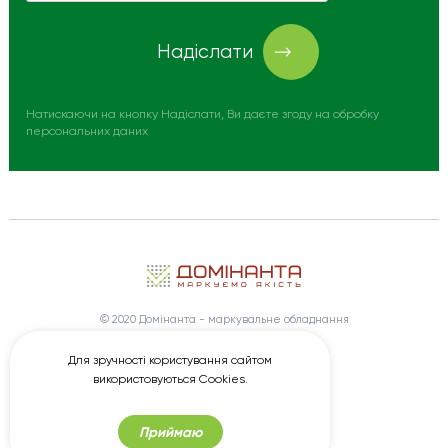
Надіслати
Натискаючи на кнопку Надіслати, Ви даєте згоду на обробку
персональних даних
© 2020 Домінанта - маркувальне обладнання
Замовити створення сайту
Wezom
Для зручності користування сайтом
Просування сайту
Elit-Web
використовуються Cookies.
Приймаю