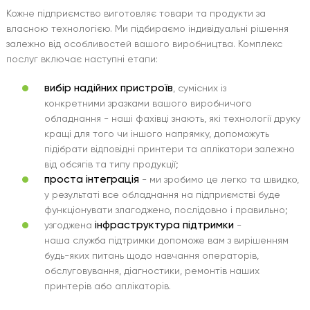
Кожне підприємство виготовляє товари та продукти за
власною технологією. Ми підбираємо індивідуальні рішення
залежно від особливостей вашого виробництва. Комплекс
послуг включає наступні етапи:
вибір
надійних пристроїв
, сумісних із
конкретними зразками вашого виробничого
обладнання - наші фахівці знають, які технології друку
кращі для того чи іншого напрямку, допоможуть
підібрати відповідні принтери та аплікатори залежно
від обсягів та типу продукції;
проста інтеграція
- ми зробимо це легко та швидко,
у результаті все обладнання на підприємстві буде
функціонувати злагоджено, послідовно і правильно;
інфраструктура підтримки
узгоджена
-
наша служба підтримки допоможе вам з вирішенням
будь-яких питань щодо навчання операторів,
обслуговування, діагностики, ремонтів наших
принтерів або аплікаторів.