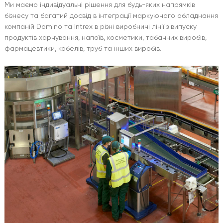
Ми маємо індивідуальні рішення для будь-яких напрямків
бізнесу та багатий досвід в інтеграції маркуючого обладнання
компаній Domino та Intrex в різні виробничі лінії з випуску
продуктів харчування, напоїв, косметики, табачних виробів,
фармацевтики, кабелів, труб та інших виробів.