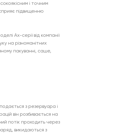
сокоякісним і точним
 сприяє підвищенню
елі Ax-серії від компанії
уку на різноманітних
яному пакуванні, саше,
подається з резервуара і
ацій він розбивається на
ний потік проходить через
аряд, викидаються з