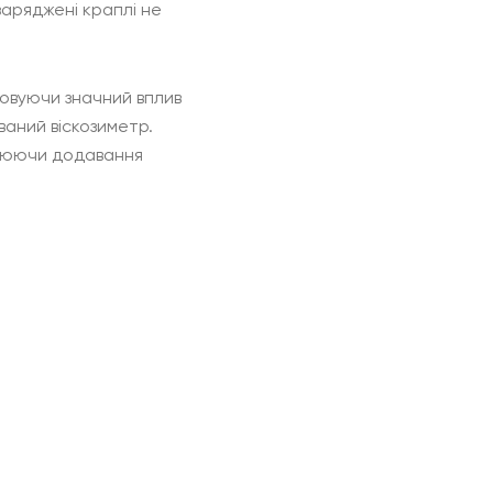
заряджені краплі не
аховуючи значний вплив
ваний віскозиметр.
іціюючи додавання