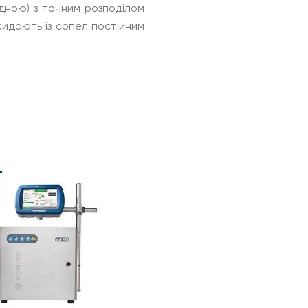
дною) з точним розподілом
идають із сопел постійним