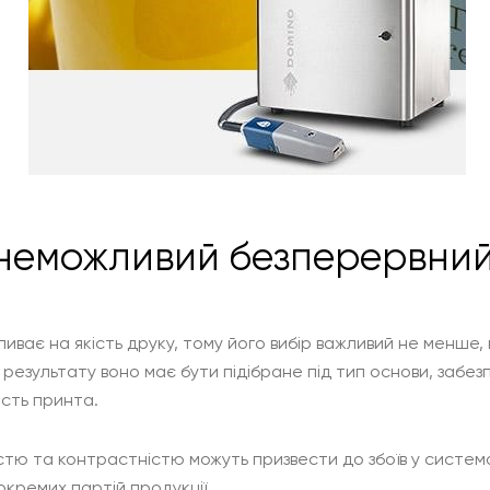
 неможливий безперервний
иває на якість друку, тому його вибір важливий не менше,
 результату воно має бути підібране під тип основи, заб
ість принта.
стю та контрастністю можуть призвести до збоїв у система
окремих партій продукції.