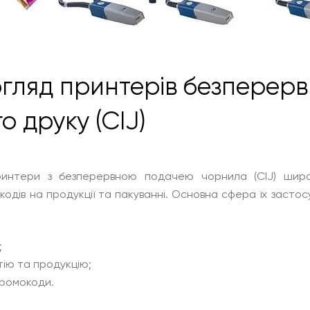
гляд принтерів безперерв
о друку (CIJ)
принтери з безперервною подачею чорнила (CIJ) широ
кодів на продукції та пакуванні. Основна сфера їх застос
;
тію та продукцію;
промокоди.