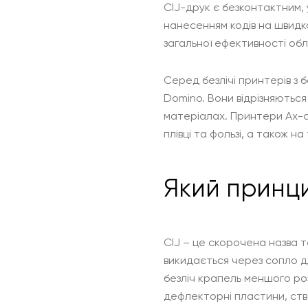
CIJ-друк є безконтактним, 
нанесенням кодів на швидк
загальної ефективності об
Серед безлічі принтерів з 
Domino. Вони відрізняютьс
матеріалах. Принтери Ax-се
плівці та фользі, а також н
Який принци
CIJ – це скорочена назва 
викидається через сопло д
безліч крапель меншого ро
дефлекторні пластини, ст