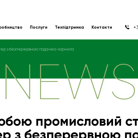
+3
робництво
Послуги
Техпідтримка
Контакти
тер з безперервною подачею чорнила
NEWS
собою промисловий с
ер з безперервною п