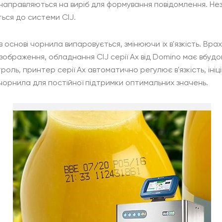
 направляються на виріб для формування повідомлення. Не
ься до системи CIJ.
в основі чорнила випаровується, змінюючи їх в'язкість. Вр
зображення, обладнання CIJ серії Ax від Domino має вбудо
оль, принтер серії Ax автоматично регулює в'язкість, ін
чорнила для постійної підтримки оптимальних значень.