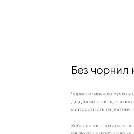
Без чорнил
Чорнило значною мірою впл
Для досягнення ідеального
контрастність та довговічн
Зображення з низькою чіткі
викликати витратні відгуки 