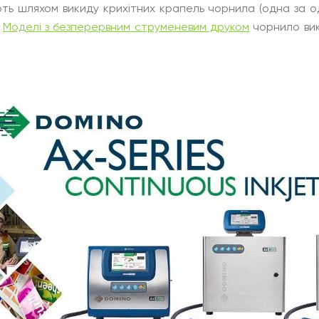
ть шляхом викиду крихітних крапель чорнила (одна за о
.
Моделі з безперервним струменевим друком
чорнило вик