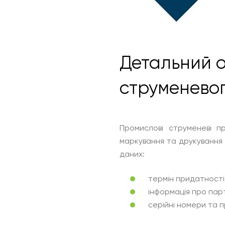
Детальний о
струменевог
Промислові струменеві 
маркування та друкування 
даних:
термін придатності
інформація про пар
серійні номери та 