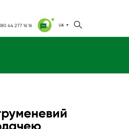
80 44 277 16 16
UA
труменевий
одачею