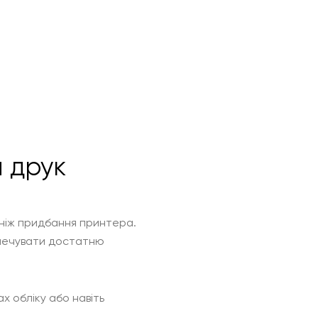
 друк
 ніж придбання принтера.
езпечувати достатню
х обліку або навіть