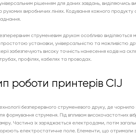
універсальним рішенням для даних завдань, виділяючись ви
о рухомих виробничих лініях. Кодування кожного продукту
ладнання.
безперервним струменевим друком особливо виділяються мод
я простотою установки, універсальністю та можливістю др
рії забезпечують високу точність нанесення кодів на скл
а трубах, профілях, кабелях та проводах.
п роботи принтерів CIJ
технології безперервного струменевого друку, де чорнило 
ля формування струменя. Під впливом високочастотних вібр
зміру. Частина їх заряджається електродами, потім загаль
ворюють електростатичне поле. Елементи, що отримали з