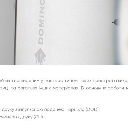
більш поширеним у наш час типом таких пристроїв і вик
астиці та багатьох інших матеріалах. В основу їх роботи 
 друку з імпульсною подачею чорнила (DOD);
минного друку (CIJ).