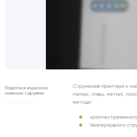
Струменеві принтери є най
Поділіться корисною
новиною з друзями
папері, плівці, металі, пл
методи:
краплеструминного
безперервного стру