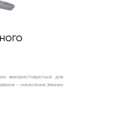
ного
ко використовуються для
ування – нанесення змінних