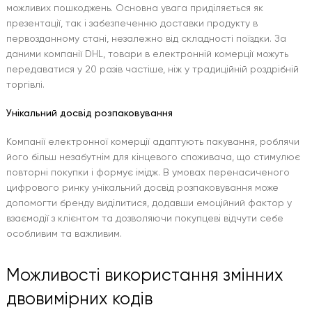
можливих пошкоджень. Основна увага приділяється як
презентації, так і забезпеченню доставки продукту в
первозданному стані, незалежно від складності поїздки. За
даними компанії DHL, товари в електронній комерції можуть
передаватися у 20 разів частіше, ніж у традиційній роздрібній
торгівлі.
Унікальний досвід розпаковування
Компанії електронної комерції адаптують пакування, роблячи
його більш незабутнім для кінцевого споживача, що стимулює
повторні покупки і формує імідж. В умовах перенасиченого
цифрового ринку унікальний досвід розпаковування може
допомогти бренду виділитися, додавши емоційний фактор у
взаємодії з клієнтом та дозволяючи покупцеві відчути себе
особливим та важливим.
Можливості використання змінних
двовимірних кодів