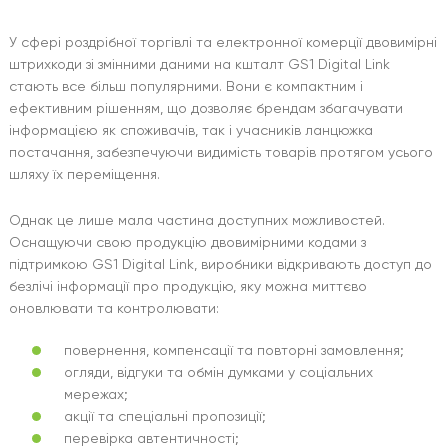
У сфері роздрібної торгівлі та електронної комерції двовимірні
штрихкоди зі змінними даними на кшталт GS1 Digital Link
стають все більш популярними. Вони є компактним і
ефективним рішенням, що дозволяє брендам збагачувати
інформацією як споживачів, так і учасників ланцюжка
постачання, забезпечуючи видимість товарів протягом усього
шляху їх переміщення.
Однак це лише мала частина доступних можливостей.
Оснащуючи свою продукцію двовимірними кодами з
підтримкою GS1 Digital Link, виробники відкривають доступ до
безлічі інформації про продукцію, яку можна миттєво
оновлювати та контролювати:
повернення, компенсації та повторні замовлення;
огляди, відгуки та обмін думками у соціальних
мережах;
акції та спеціальні пропозиції;
перевірка автентичності;