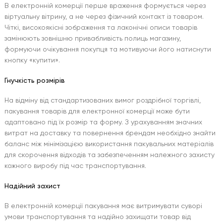
В електронній комерції перше враження формується через
віртуальну вітрину, а не через фізичний контакт із товаром.
Чіткі, високоякісні зображення та лаконічні описи товарів
замінюють зовнішню привабливість полиць магазину,
формуючи очікування покупця та мотивуючи його натиснути
кнопку «купити».
Гнучкість розмірів
На відміну від стандартизованих вимог роздрібної торгівлі,
пакування товарів для електронної комерції може бути
адаптовано під їх розмір та форму. З урахуванням значних
витрат на доставку та повернення брендам необхідно знайти
баланс між мінімізацією використання пакувальних матеріалів
для скорочення відходів та забезпеченням належного захисту
кожного виробу під час транспортування.
Надійний захист
В електронній комерції пакування має витримувати суворі
умови транспортування та надійно захищати товар від