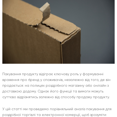
Пакування продукту відіграє ключову роль у формуванні
враження про бренд у споживачів, незалежно від того, де він
продається: на полицях роздрібного магазину або онлайн з
доставкою додому. Однак його функції та вимоги можуть
суттєво відрізнятись залежно від способу продажу продукту.
У цій статті ми проведемо порівняльний аналіз пакування для
роздрібної торгівлі та електронної комерції, щоб зрозуміти