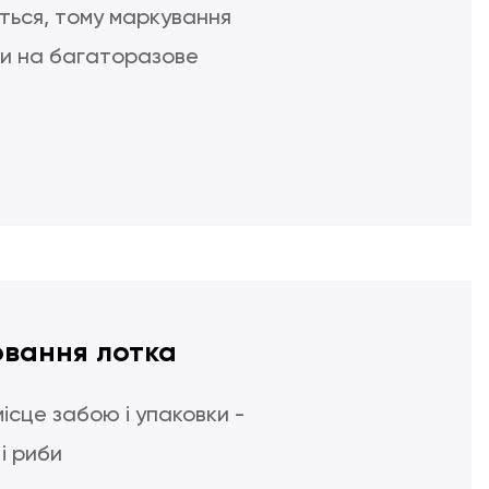
ться, тому маркування
и на багаторазове
ювання лотка
місце забою і упаковки -
і риби