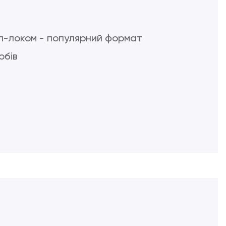
іп-локом - популярний формат
обів