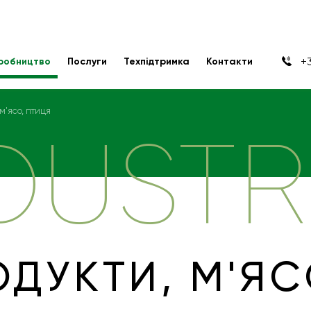
+3
робництво
Послуги
Техпідтримка
Контакти
м'ясо, птиця
DUSTR
ДУКТИ, М'ЯС