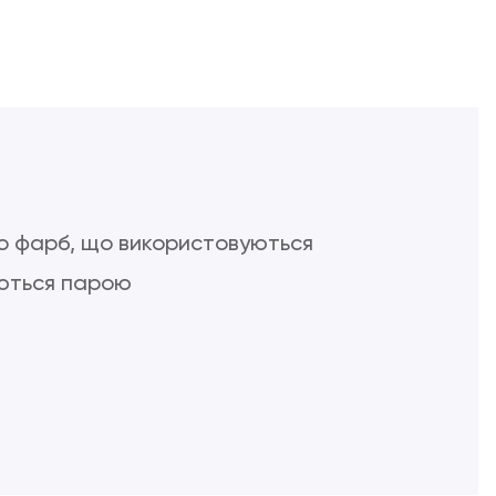
до фарб, що використовуються
уються парою