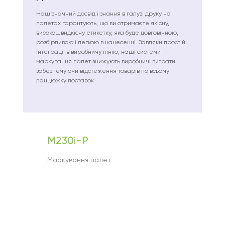
Наш значний досвід і знання в галузі друку на
палетах гарантують, що ви отримаєте якісну,
високошвидкісну етикетку, яка буде довговічною,
розбірливою і легкою в нанесенні. Завдяки простій
інтеграції в виробничу лінію, наші системи
маркування палет знижують виробничі витрати,
забезпечуючи відстеження товарів по всьому
ланцюжку поставок.
M230i-P
Маркування палет