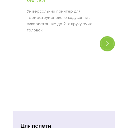
Gx150i
Gx35
Універсальний принтер для
Ідеальн
термоструменевого кодування з
швидко
використанням до 2-х друкуючих
викори
головок
голово
Для палети