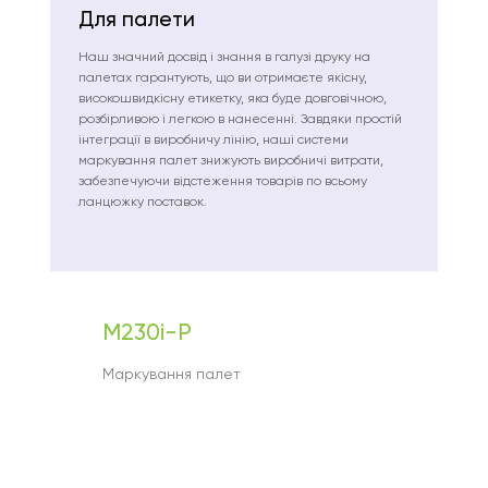
Для палети
Наш значний досвід і знання в галузі друку на
палетах гарантують, що ви отримаєте якісну,
високошвидкісну етикетку, яка буде довговічною,
розбірливою і легкою в нанесенні. Завдяки простій
інтеграції в виробничу лінію, наші системи
маркування палет знижують виробничі витрати,
забезпечуючи відстеження товарів по всьому
ланцюжку поставок.
M230i-P
Маркування палет