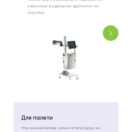
з високою роздільною здатністю на
термос
коробах
викори
голово
Для палети
Наш значний досвід і знання в галузі друку на