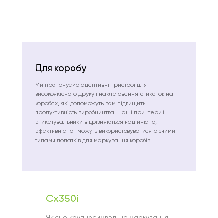
Для коробу
Ми пропонуємо адаптивні пристрої для
високоякісного друку і наклеювання етикеток на
коробах, які допоможуть вам підвищити
продуктивність виробництва. Наші принтери і
етикетувальники відрізняються надійністю,
ефективністю і можуть використовуватися різними
типами додатків для маркування коробів.
Cx350i
Gx15
Якісне крупносимвольне маркування
Універ