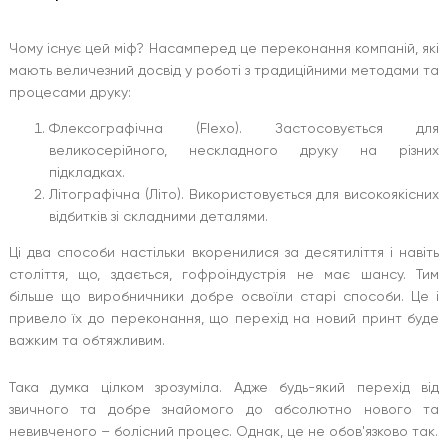
Чому існує цей міф? Насамперед це переконання компаній, які
мають величезний досвід у роботі з традиційними методами та
процесами друку:
Флексографічна (Flexo). Застосовується для
великосерійного, нескладного друку на різних
підкладках.
Літографічна (Літо). Використовується для високоякісних
відбитків зі складними деталями.
Ці два способи настільки вкоренилися за десятиліття і навіть
століття, що, здається, гофроіндустрія не має шансу. Тим
більше що виробничники добре освоїли старі способи. Це і
привело їх до переконання, що перехід на новий принт буде
важким та обтяжливим.
Така думка цілком зрозуміла. Адже будь-який перехід від
звичного та добре знайомого до абсолютно нового та
невивченого – болісний процес. Однак, це не обов'язково так.