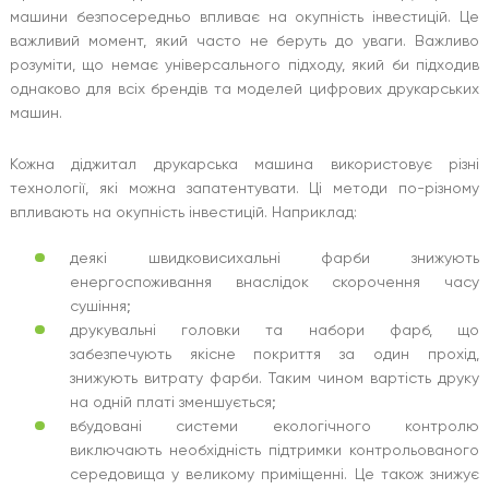
машини безпосередньо впливає на окупність інвестицій. Це
важливий момент, який часто не беруть до уваги. Важливо
розуміти, що немає універсального підходу, який би підходив
однаково для всіх брендів та моделей цифрових друкарських
машин.
Кожна діджитал друкарська машина використовує різні
технології, які можна запатентувати. Ці методи по-різному
впливають на окупність інвестицій. Наприклад:
деякі швидковисихальні фарби знижують
енергоспоживання внаслідок скорочення часу
сушіння;
друкувальні головки та набори фарб, що
забезпечують якісне покриття за один прохід,
знижують витрату фарби. Таким чином вартість друку
на одній платі зменшується;
вбудовані системи екологічного контролю
виключають необхідність підтримки контрольованого
середовища у великому приміщенні. Це також знижує