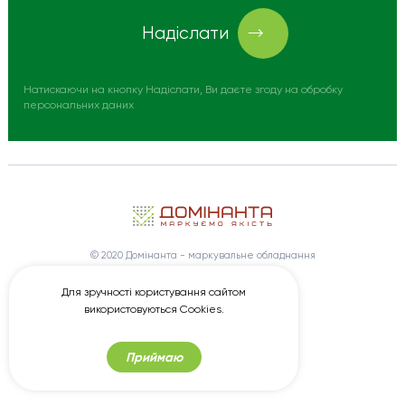
Надіслати
Натискаючи на кнопку Надіслати, Ви даєте згоду на обробку
персональних даних
© 2020 Домінанта - маркувальне обладнання
Замовити створення сайту
Wezom
Для зручності користування сайтом
Просування сайту
Elit-Web
використовуються Cookies.
Приймаю