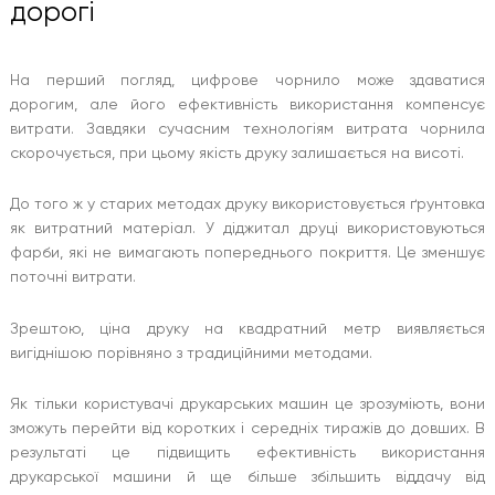
дорогі
На перший погляд, цифрове чорнило може здаватися
дорогим, але його ефективність використання компенсує
витрати. Завдяки сучасним технологіям витрата чорнила
скорочується, при цьому якість друку залишається на висоті.
До того ж у старих методах друку використовується ґрунтовка
як витратний матеріал. У діджитал друці використовуються
фарби, які не вимагають попереднього покриття. Це зменшує
поточні витрати.
Зрештою, ціна друку на квадратний метр виявляється
вигіднішою порівняно з традиційними методами.
Як тільки користувачі друкарських машин це зрозуміють, вони
зможуть перейти від коротких і середніх тиражів до довших. В
результаті це підвищить ефективність використання
друкарської машини й ще більше збільшить віддачу від