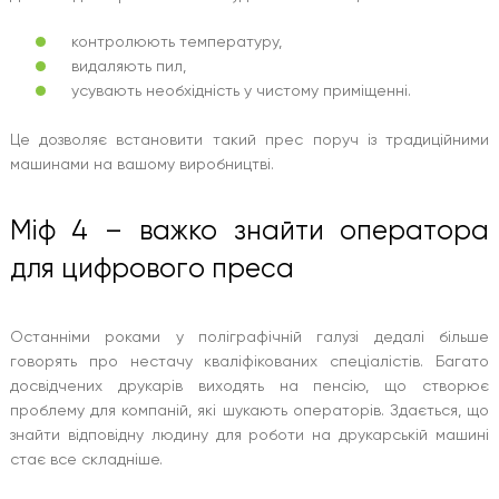
контролюють температуру,
видаляють пил,
усувають необхідність у чистому приміщенні.
Це дозволяє встановити такий прес поруч із традиційними
машинами на вашому виробництві.
Міф 4 – важко знайти оператора
для цифрового преса
Останніми роками у поліграфічній галузі дедалі більше
говорять про нестачу кваліфікованих спеціалістів. Багато
досвідчених друкарів виходять на пенсію, що створює
проблему для компаній, які шукають операторів. Здається, що
знайти відповідну людину для роботи на друкарській машині
стає все складніше.