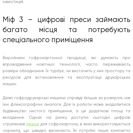
інвестицій.
Міф 3 – цифрові преси займають
багато місця та потребують
спеціального приміщення
Виробники гофрокартонної продукції, які думають про
впровадження новітньої технології, часто переживають
розміри обладнання. Їх турбує, чи вистачить у них простору та
ресурсів для встановлення та експлуатації друкарських
машин.
Деякі гофродрукарські машини справді більше за розміром, ніж
їхні флексографічні аналоги. Для їх роботи може знадобитися
будівництво чистого приміщення, а це додаткові площі та
вкладення. Однак на ринку доступні сьогодні цифрові
струменеві
преси
для гофрокартону, в яких використовуються
чорнила, що швидко висихають. Їм потрібні лише компактні