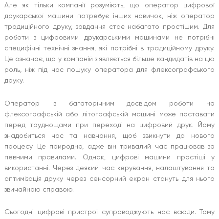
Але як тільки компанії розуміють, що оператор цифрової
друкарської машини потребує інших навичок, ніж оператор
традиційного друку, завдання стає набагато простішим. Для
роботи з цифровими друкарськими машинами не потрібні
специфічні технічні знання, які потрібні в традиційному друку.
Це означає, що у компаній з'являється більше кандидатів на цю
роль, ніж під час пошуку оператора для флексографського
друку.
Оператор із багаторічним досвідом роботи на
флексографській або літографській машині може поставати
перед труднощами при переході на цифровий друк. Йому
знадобиться час та навчання, щоб звикнути до нового
процесу. Це природно, адже він тривалий час працював за
певними правилами. Однак, цифрові машини простіші у
використанні. Через деякий час керування, налаштування та
оптимізація друку через сенсорний екран стануть для нього
звичайною справою.
Сьогодні цифрові пристрої супроводжують нас всюди. Тому