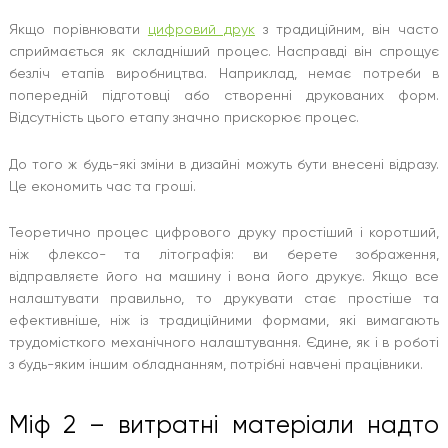
Якщо порівнювати
цифровий друк
з традиційним, він часто
сприймається як складніший процес. Насправді він спрощує
безліч етапів виробництва. Наприклад, немає потреби в
попередній підготовці або створенні друкованих форм.
Відсутність цього етапу значно прискорює процес.
До того ж будь-які зміни в дизайні можуть бути внесені відразу.
Це економить час та гроші.
Теоретично процес цифрового друку простіший і коротший,
ніж флексо- та літографія: ви берете зображення,
відправляєте його на машину і вона його друкує. Якщо все
налаштувати правильно, то друкувати стає простіше та
ефективніше, ніж із традиційними формами, які вимагають
трудомісткого механічного налаштування. Єдине, як і в роботі
з будь-яким іншим обладнанням, потрібні навчені працівники.
Міф 2 – витратні матеріали надто