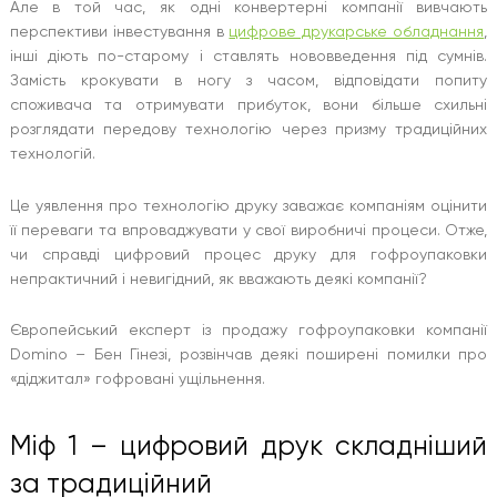
Але в той час, як одні конвертерні компанії вивчають
перспективи інвестування в
цифрове друкарське обладнання
,
інші діють по-старому і ставлять нововведення під сумнів.
Замість крокувати в ногу з часом, відповідати попиту
споживача та отримувати прибуток, вони більше схильні
розглядати передову технологію через призму традиційних
технологій.
Це уявлення про технологію друку заважає компаніям оцінити
її переваги та впроваджувати у свої виробничі процеси. Отже,
чи справді цифровий процес друку для гофроупаковки
непрактичний і невигідний, як вважають деякі компанії?
Європейський експерт із продажу гофроупаковки компанії
Domino – Бен Гінезі, розвінчав деякі поширені помилки про
«діджитал» гофровані ущільнення.
Міф 1 – цифровий друк складніший
за традиційний