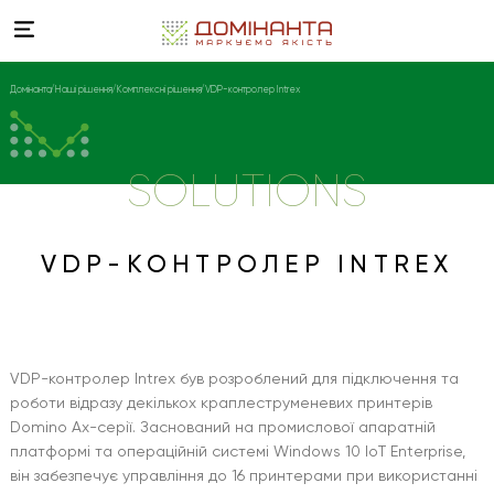
Домінанта
Наші рішення
Комплексні рішення
VDP-контролер Intrex
SOLUTIONS
VDP-КОНТРОЛЕР INTREX
VDP-контролер Intrex був розроблений для підключення та
роботи відразу декількох краплеструменевих принтерів
Domino Ax-серії. Заснований на промислової апаратній
платформі та операційній системі Windows 10 IoT Enterprise,
він забезпечує управління до 16 принтерами при використанні