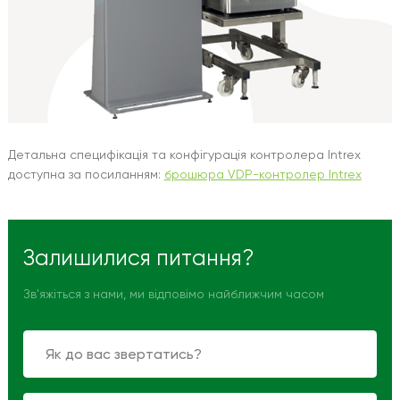
Детальна специфікація та конфігурація контролера Intrex
доступна за посиланням:
брошюра VDP-контролер Intrex
Залишилися питання?
Зв'яжіться з нами, ми відповімо найближчим часом