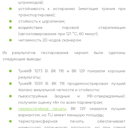
штрихкодов);
устойчивость к истиранию (имитация трения при
транспортировке);
стойкость к царапинам;
воздействие паровой стерилизации
(автоклавирование при 121 °C, 60 минут);
читаемость 2D-кодов сканером.
Из результатов тестирования чернил были сделаны
следующие выводы:
Tyvek® 1073 B: BK 118 и BK 129 показали хорошие
результаты;
Tyvek® 1059 B: BK 118 продемонстрировал лучший
баланс визуальной четкости и стойкости;
пьезоструйные (водные и УФ-отверждаемые):
получили оценку «A» по всем параметрам;
термоструйная печать
: BK 129 оказался лучшим
вариантом, но TIJ имеет меньшую площадь;
термотрансферная печать: обеспечивает
наивысшую оптическую плотность, но при самой