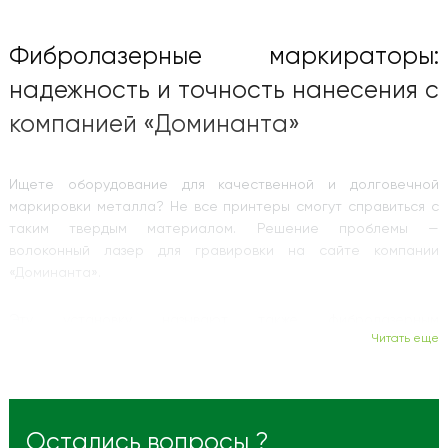
Фибролазерные маркираторы:
надежность и точность нанесения с
компанией «Доминанта»
Ищете оборудование для качественной и долговечной
маркировки металла? Не все принтеры смогут справиться с
таким твердым материалом. Решение проблемы —
волоконный лазер для гравировки на сайте компании
«Доминанта».
Эту установку называют также фибролазерным
Читать еще
маркиратором. Представленные у нас модели способны
быстро наносить маркировку — скорость составляет до 60
тысяч единиц продукции в час. Благодаря защите от влаги и
пыли по стандарту IP65 принтеры подходят для сложных
условий.
Остались вопросы ?