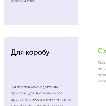
виробництва.
Cx
Для коробу
Якіс
марк
розд
кор
Ми пропонуємо адаптивні
пристрої для високоякісного
друку і наклеювання етикеток на
коробах, які допоможуть вам