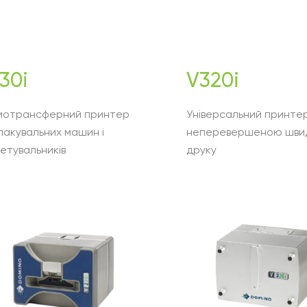
30i
V320i
мотрансферний принтер
Універсальний принтер
пакувальних машин і
неперевершеною шви
етувальників
друку