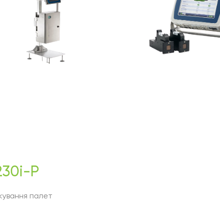
30i-P
кування палет