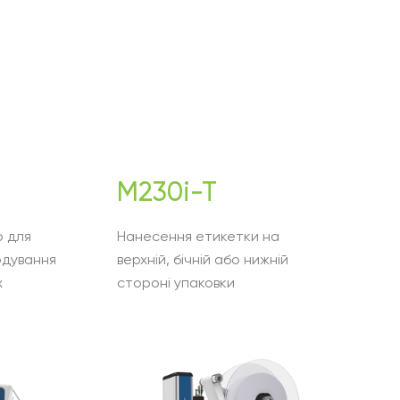
M230i-T
р для
Нанесення етикетки на
одування
верхній, бічній або нижній
х
стороні упаковки