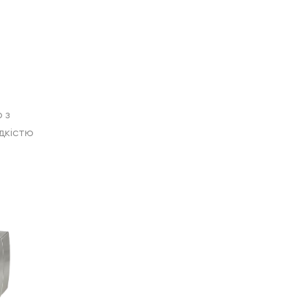
 з
дкістю