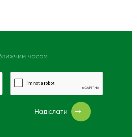
айближчим часом
Надіслати