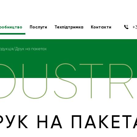
+3
робництво
Послуги
Техпідтримка
Контакти
одукція
Друк на пакетах
DUSTR
РУК НА ПАКЕТ