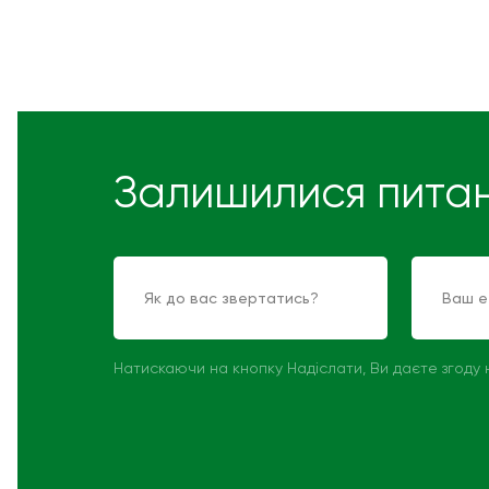
Залишилися пита
Натискаючи на кнопку Надіслати, Ви даєте згоду