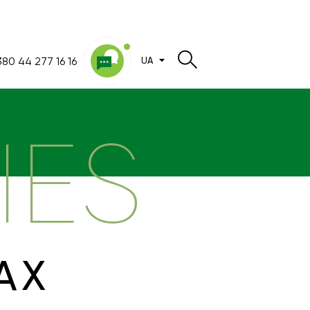
80 44 277 16 16
UA
IES
АХ