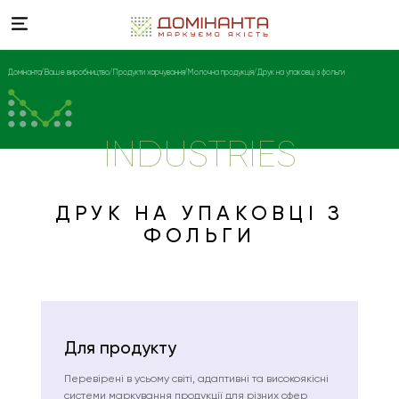
Домінанта
Ваше виробництво
Продукти харчування
Молочна продукція
Друк на упаковці з фольги
INDUSTRIES
ДРУК НА УПАКОВЦІ З
ФОЛЬГИ
Для продукту
Перевірені в усьому світі, адаптивні та високоякісні
системи маркування продукції для різних сфер