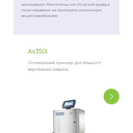
застосування. Маючи більш ніж 20-річний досвід в
галузі кодування, ми пропонуємо рішення для
вашого виробництва.
Ax350i
Gx15
Оптимальний принтер для більшості
Універ
виробничих завдань
термос
викори
голово