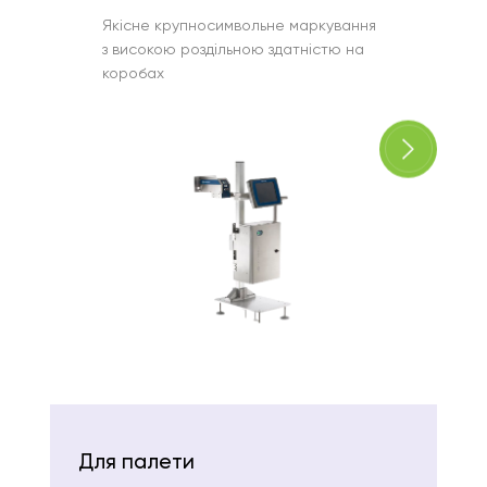
Якісне крупносимвольне маркування
Нанесе
з високою роздільною здатністю на
бічній 
коробах
Для палети