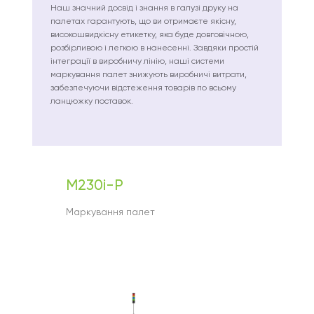
Наш значний досвід і знання в галузі друку на
палетах гарантують, що ви отримаєте якісну,
високошвидкісну етикетку, яка буде довговічною,
розбірливою і легкою в нанесенні. Завдяки простій
інтеграції в виробничу лінію, наші системи
маркування палет знижують виробничі витрати,
забезпечуючи відстеження товарів по всьому
ланцюжку поставок.
M230i-P
Маркування палет