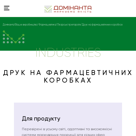
Домінанта
Ваше виробництво
Фармацевтика
Лікарські препарати
Друк на фармацевтичних коробках
INDUSTRIES
ДРУК НА ФАРМАЦЕВТИЧНИХ
КОРОБКАХ
Для продукту
Перевірені в усьому світі, адаптивні та високоякісні
системи маркування продукції для різних сфер