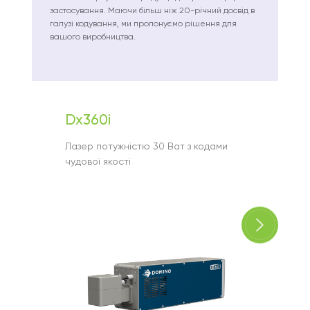
застосування. Маючи більш ніж 20-річний досвід в
галузі кодування, ми пропонуємо рішення для
вашого виробництва.
Dx360i
Gx15
Лазер потужністю 30 Ват з кодами
Універ
чудової якості
термос
викори
голово