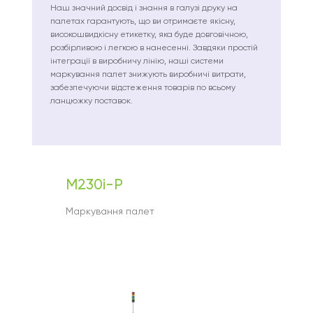
Наш значний досвід і знання в галузі друку на
палетах гарантують, що ви отримаєте якісну,
високошвидкісну етикетку, яка буде довговічною,
розбірливою і легкою в нанесенні. Завдяки простій
інтеграції в виробничу лінію, наші системи
маркування палет знижують виробничі витрати,
забезпечуючи відстеження товарів по всьому
ланцюжку поставок.
M230i-P
Маркування палет