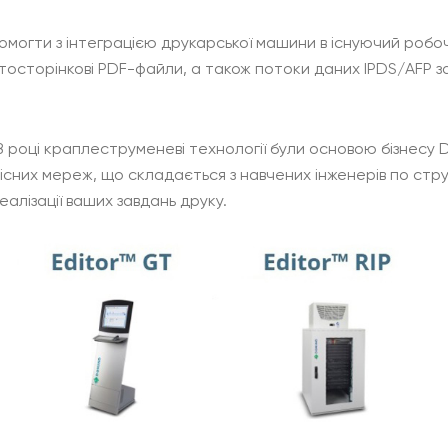
опомогти з інтеграцією друкарської машини в існуючий роб
тосторінкові PDF-файли, а також потоки даних IPDS/AFP
8 році краплеструменеві технології були основою бізнесу 
існих мереж, що складається з навчених інженерів по стр
еалізації ваших завдань друку.