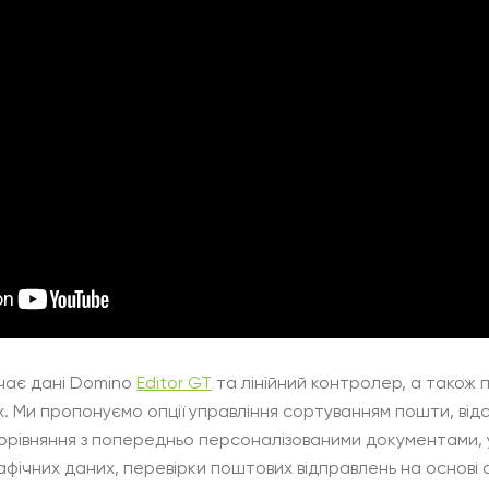
чає дані Domino
Editor GT
та лінійний контролер, а також 
. Ми пропонуємо опції управління сортуванням пошти, ві
порівняння з попередньо персоналізованими документами, у
фічних даних, перевірки поштових відправлень на основі с