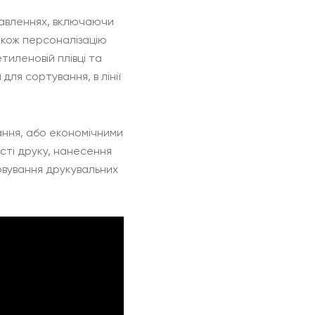
авленнях, включаючи
акож персоналізацію
тиленовій плівці та
для сортування, в лінії
ння, або економічними
ості друку, нанесення
говування друкувальних