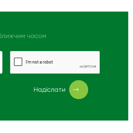
айближчим часом
Надіслати