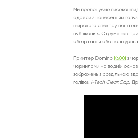
Ми пропонуємо високошвид
адреси з нанесенням галуз
широкого спектру поштових 
публікаціях. Струменеві при
обгортання або палітурні лі
Принтер Domino
K600i
з чо
чорнилами на водній основі
зображень з роздільною зда
голівок
i-Tech CleanCap
. Д