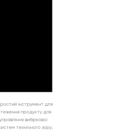
простий інструмент для
дстеження продукту для
правління вибіркової
истем технічного зору.