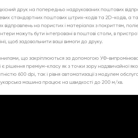
кісний друк на попередньо надрукованих поштових відпр
евих стандартних поштових штрих-кодів та 2D-кодів, а т
відправлень на пористих і матеріалах з покриттям, поліе
нтери можуть бути інтегровані в поштові столи, в пристрої 
нії, щоб задовольнити ваші вимоги до друку.
рнилами, що закріплюються за допомогою УФ-випромінюва
 є рішення преміум-класу як з точки зору надзвичайної як
тністю 600 dpi, так і рівня автоматизації з модулем обслу
рукарська машина працює на швидкості до 200 м/хв.