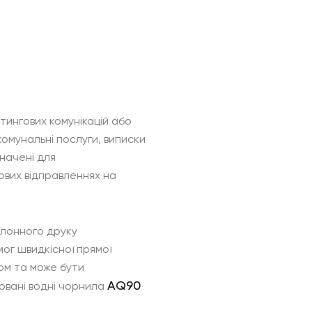
ингових комунікацій або
комунальні послуги, виписки
начені для
ових відправленнях на
улонного друку
мог швидкісної прямої
ом та може бути
AQ90
товані водні чорнила