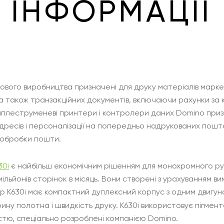
ІНФОРМАЦІЇ
вого виробництва призначені для друку матеріалів маркет
а також транзакційних документів, включаючи рахунки за 
аплеструменеві принтери і контролери даних Domino приз
дресів і персоналізації на попередньо надрукованих пошт
а обробки пошти.
30i
є найбільш економічним рішенням для монохромного р
ільйонів сторінок в місяць. Вони створені з урахуванням ви
р K630i має компактний дуплексний корпус з одним двигун
ну полотна і швидкість друку. K630i використовує пігмен
стю, спеціально розроблені компанією Domino.