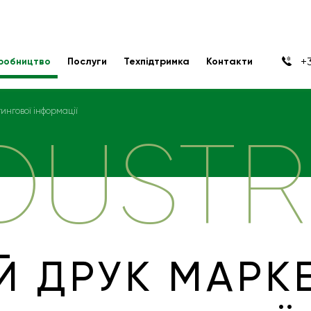
+3
робництво
Послуги
Техпідтримка
Контакти
нгової інформації
DUSTR
 ДРУК МАРК