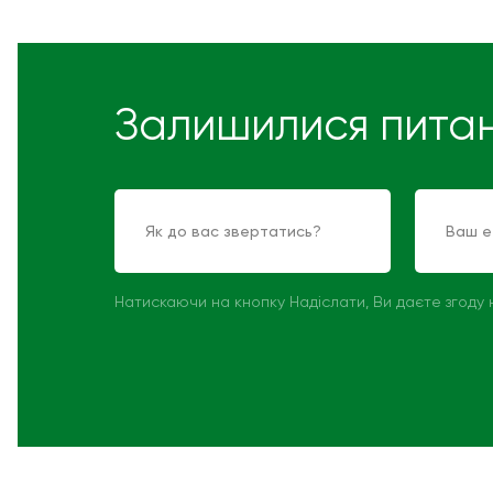
Залишилися пита
Натискаючи на кнопку Надіслати, Ви даєте згоду