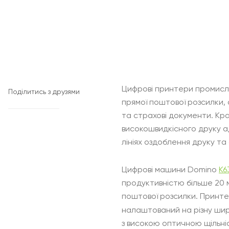
Цифрові принтери промисло
Поділитись з друзями
прямої поштової розсилки, 
та страхові документи. Кр
високошвидкісного друку а
лініях оздоблення друку т
Цифрові машини Domino
K6
продуктивністю більше 20 м
поштової розсилки. Принте
налаштований на різну шири
з високою оптичною щільні