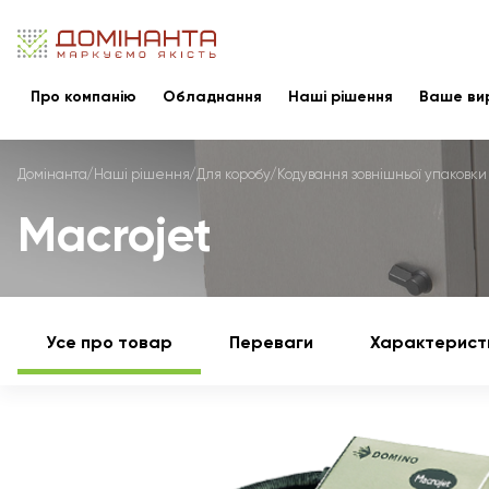
Про компанію
Обладнання
Наші рішення
Ваше ви
Домінанта
Наші рішення
Для коробу
Кодування зовнішньої упаковки
Macrojet
Усе про товар
Переваги
Характерист