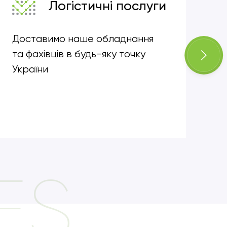
Логістичні послуги
Доставимо наше обладнання
Ун
та фахівців в будь-яку точку
на
України
та
ES