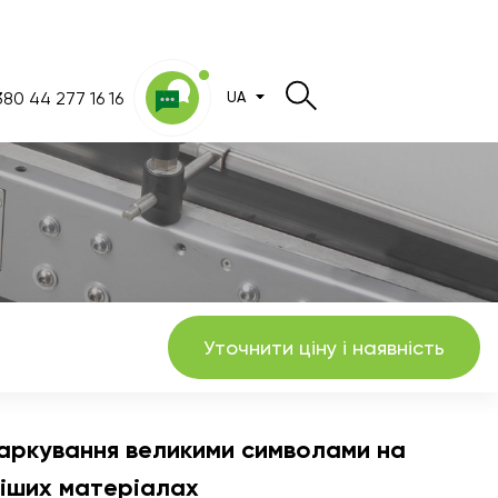
80 44 277 16 16
UA
Уточнити ціну і наявність
маркування великими символами на
ніших матеріалах