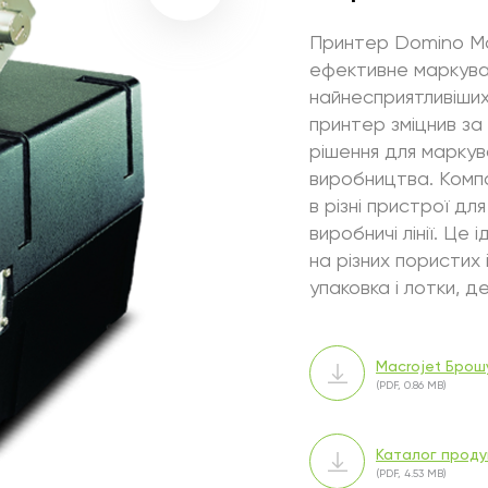
Принтер Domino Mac
ефективне маркуван
найнесприятливіших 
принтер зміцнив за
рішення для маркув
виробництва. Комп
в різні пристрої дл
виробничі лінії. Це
на різних пористих 
упаковка і лотки, д
Macrojet Брош
(PDF, 0.86 MB)
Каталог продук
(PDF, 4.53 MB)