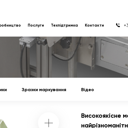
+3
робництво
Послуги
Техпідтримка
Контакти
ики
Зразки маркування
Відео
Високоякісне 
найрізноманіт