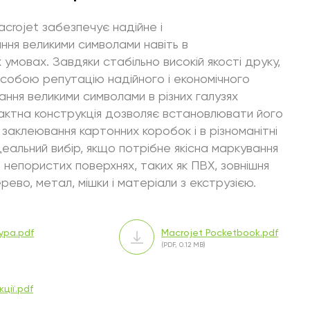
rojet забезпечує надійне і
ня великими символами навіть в
умовах. Завдяки стабільно високій якості друку,
 собою репутацію надійного і економічного
ання великими символами в різних галузях
актна конструкція дозволяє встановлювати його
я заклеювання картонних коробок і в різноманітні
 ідеальний вибір, якщо потрібне якісна маркування
і непористих поверхнях, таких як ПВХ, зовнішня
ерево, метал, мішки і матеріали з екструзією.
ура.pdf
Macrojet Pocketbook.pdf
(PDF, 0.12 MB)
ції.pdf