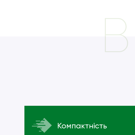
B
Компактність