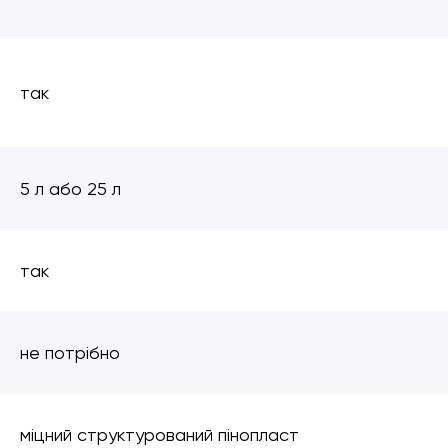
так
5 л або 25 л
так
не потрібно
міцний структурований пінопласт