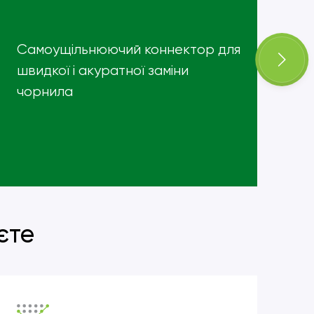
Самоущільнюючий коннектор для
Чо
швидкої і акуратної заміни
ос
чорнила
рі
єте