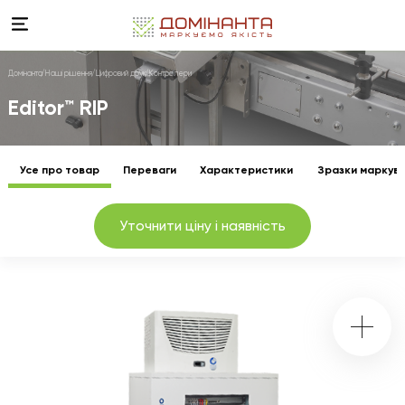
Домінанта
Наші рішення
Цифровий друк
Контролери
Editor™ RIP
Усе про товар
Переваги
Характеристики
Зразки маркув
Уточнити ціну і наявність