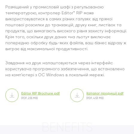
Розміщений у промисловій шафі з регульованою
температурою, контролер Editor™ RIP може
використовуватися в самих різних галузях: від прямої
поштової розсилки до транзакцій, друку книг, листівок та
продуктів, що вимагають високого рівня захисту інформації.
Крім того, оскільки друк даних «на льоту» виключає
попередню обробку будь-яких файлів, ваш бізнес відразу ж
виграє від максимальної продуктивності.
Завдання на друк налаштовуються через інтерфейс
користувача програмного забезпечення, що встановлено
на комп'ютері з ОС Windows в локальній мережі.
Editor RIP Brochure.pdf
Каталог продукції.pdf
(PDF, 2.55 MB)
(PDF, 4.53 MB)
BENEFITS