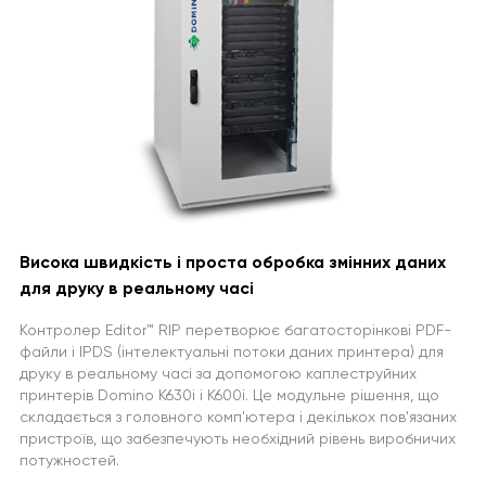
Висока швидкість і проста обробка змінних даних
для друку в реальному часі
Контролер Editor™ RIP перетворює багатосторінкові PDF-
файли і IPDS (інтелектуальні потоки даних принтера) для
друку в реальному часі за допомогою каплеструйних
принтерів Domino K630i і K600i. Це модульне рішення, що
складається з головного комп'ютера і декількох пов'язаних
пристроїв, що забезпечують необхідний рівень виробничих
потужностей.