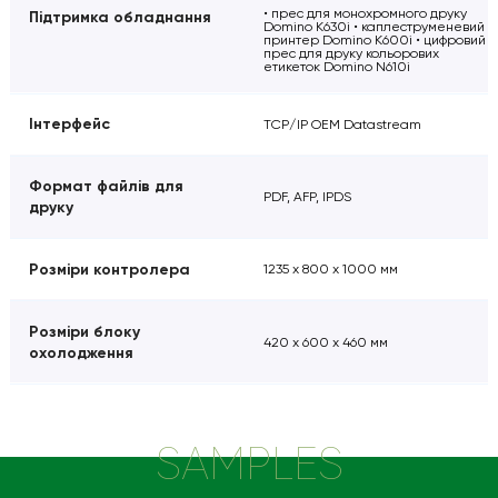
• прес для монохромного друку
Підтримка обладнання
Domino K630i • каплеструменевий
принтер Domino K600i • цифровий
прес для друку кольорових
етикеток Domino N610i
Інтерфейс
TCP/IP OEM Datastream
Формат файлів для
PDF, AFP, IPDS
друку
Розміри контролера
1235 x 800 x 1000 мм
Розміри блоку
420 x 600 x 460 мм
охолодження
SAMPLES