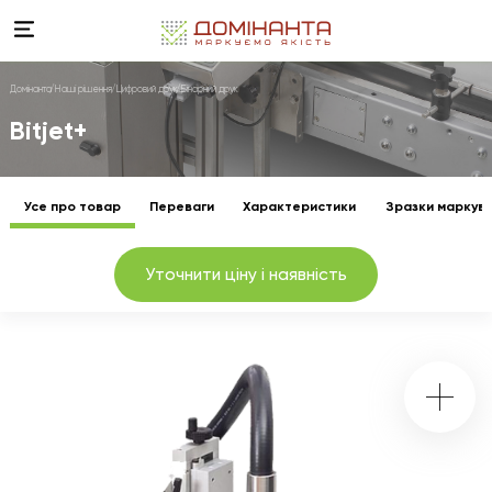
Домінанта
Наші рішення
Цифровий друк
Бінарний друк
Bitjet+
Усе про товар
Переваги
Характеристики
Зразки маркув
Уточнити ціну і наявність