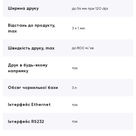
Ширина друку
до 54 мм при 120 dpi
Відстань до продукту,
3 ± 1 мм
max
Швидкість друку, max
до 800 м/хв
Друк в будь-якому
так
напрямку
Обсяг чорнильної бази
3 л
Інтерфейс Ethernet
так
Інтерфейс RS232
так