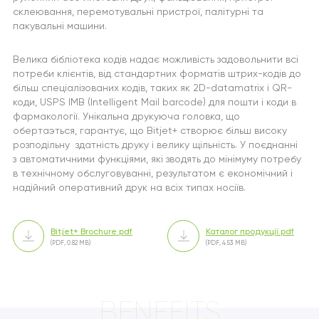
склеювання, перемотувальні пристрої, палітурні та
пакувальні машини.
Велика бібліотека кодів надає можливість задовольнити всі
потреби клієнтів, від стандартних форматів штрих-кодів до
більш спеціалізованих кодів, таких як 2D-datamatrix і QR-
коди, USPS IMB (Intelligent Mail barcode) для пошти і коди в
фармакології. Унікальна друкуюча головка, що
обертаэться, гарантує, що Bitjet+ створює більш високу
розподільну здатність друку і велику щільність. У поєднанні
з автоматичними функціями, які зводять до мінімуму потребу
в технічному обслуговуванні, результатом є економічний і
надійний оперативний друк на всіх типах носіїв.
Bitjet+ Brochure.pdf
Каталог продукції.pdf
(PDF, 0.82 MB)
(PDF, 4.53 MB)
BENEFITS