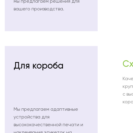
мы предлагаем решения для
вашего производства.
Cx
Для короба
Кач
кру
с вы
кор
Мы предлагаем адаптивные
устройства для
высококачественной печати и
наклеивания этикеток на