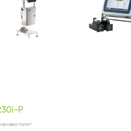
30i-P
кировка палет