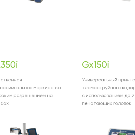
350i
Gx150i
ественная
Универсальный принте
пносимвольная маркировка
термоструйного коди
соким разрешением на
с использованием до 2
обах
печатающих головок