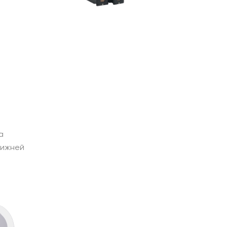
а
нижней