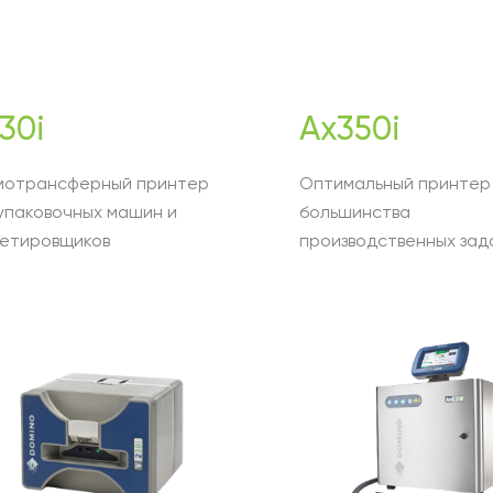
30i
Ax350i
мотрансферный принтер
Оптимальный принтер
упаковочных машин и
большинства
кетировщиков
производственных зад