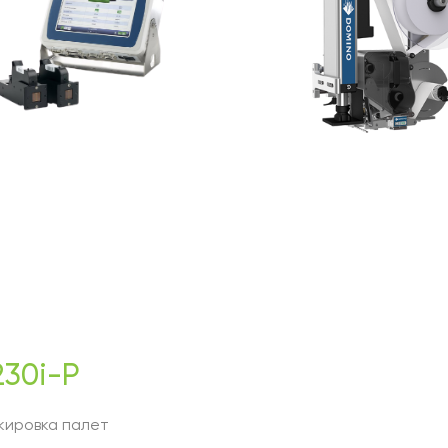
30i-P
кировка палет