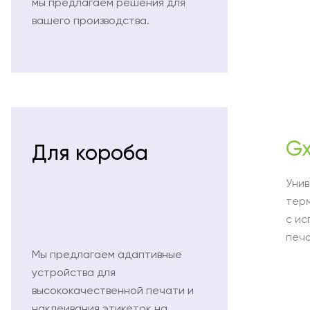
мы предлагаем решения для
вашего производства.
Gx
Для короба
Унив
тер
с ис
печ
Мы предлагаем адаптивные
устройства для
высококачественной печати и
наклеивания этикеток на