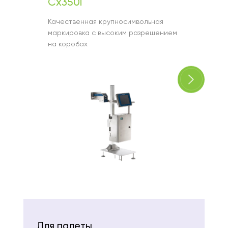
Cx350i
M230
Качественная крупносимвольная
Нанесе
маркировка с высоким разрешением
боково
на коробах
упаков
Для палеты