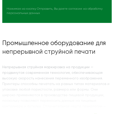
Нажимая на кнопку Отправить, Вы даете согласие на обработку
персональных данных
Промышленное оборудование для
непрерывной струйной печати
Непрерывная струйная маркировка на продукции —
продвинутая современная технология, обеспечивающая
высокую скорость нанесения переменного изображения.
Принтеры способны печатать на разных типах материалов и
упаковке любой пористости, размера или формы. Они
широко применяются в производстве пищевой продукции,
поскольку позволяют переносить данные на пищевые
контейнеры и бутылки. Отличительная черта технологии —
точечное нанесение чернил, что обеспечивает их быстрое