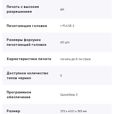
Печать с высоким
да
разрешением
Печатающая головка
i-PULSE 2
Размеры форсунки
60 µm
печатающей головки
Характеристики печати
печать до 5-ти строк
Доступное количество
5
типов чернил
Программное
QuickStep 3
обеспечение
Размер
373 х 400 х 393 мм