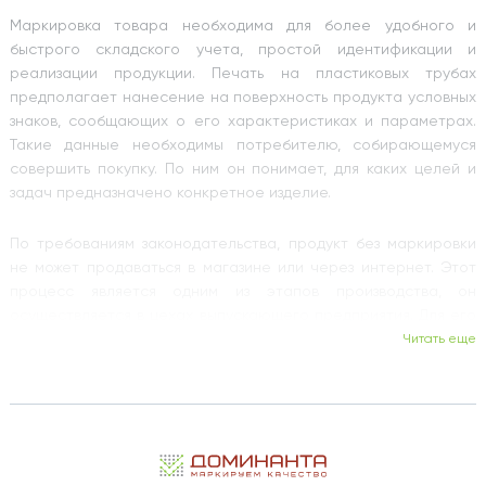
Маркировка товара необходима для более удобного и
быстрого складского учета, простой идентификации и
реализации продукции. Печать на пластиковых трубах
предполагает нанесение на поверхность продукта условных
знаков, сообщающих о его характеристиках и параметрах.
Такие данные необходимы потребителю, собирающемуся
совершить покупку. По ним он понимает, для каких целей и
задач предназначено конкретное изделие.
По требованиям законодательства, продукт без маркировки
не может продаваться в магазине или через интернет. Этот
процесс является одним из этапов производства, он
осуществляется в цехах выпускающего предприятия. Для его
эффективного осуществления необходим быстрый и
Читать еще
качественный принтер. Современным компаниям
понадобится оборудование, адаптированное к сложным
условиям, работающее без простоев.