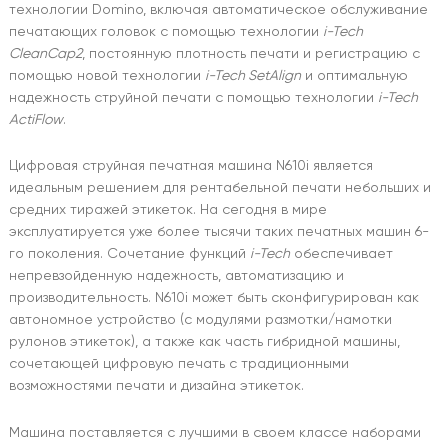
технологии Domino, включая автоматическое обслуживание
печатающих головок с помощью технологии
i-Tech
CleanCap2
, постоянную плотность печати и регистрацию с
помощью новой технологии
i-Tech SetAlign
и оптимальную
надежность струйной печати с помощью технологии
i-Tech
ActiFlow
.
Цифровая струйная печатная машина N610i является
идеальным решением для рентабельной печати небольших и
средних тиражей этикеток. На сегодня в мире
эксплуатируется уже более тысячи таких печатных машин 6-
го поколения. Сочетание функций
i-Tech
обеспечивает
непревзойденную надежность, автоматизацию и
производительность. N610i может быть сконфигурирован как
автономное устройство (с модулями размотки/намотки
рулонов этикеток), а также как часть гибридной машины,
сочетающей цифровую печать с традиционными
возможностями печати и дизайна этикеток.
Машина поставляется с лучшими в своем классе наборами