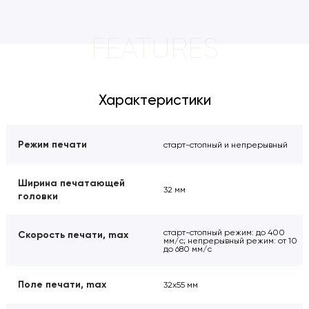
FEATURES
Характеристики
Режим печати
старт-стопный и непрерывный
Ширина печатающей
32 мм
головки
старт-стопный режим: до 400
Скорость печати, max
мм/c; непрерывный режим: от 10
до 680 мм/c
Поле печати, max
32х55 мм