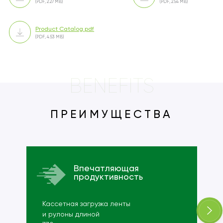
(PDF, 2.27 MB)
(PDF, 2.54 MB)
Product Catalog.pdf
(PDF, 4.53 MB)
BENEFITS
ПРЕИМУЩЕСТВА
Впечатляющая
продуктивность
Кассетная загрузка ленты
и рулоны длиной