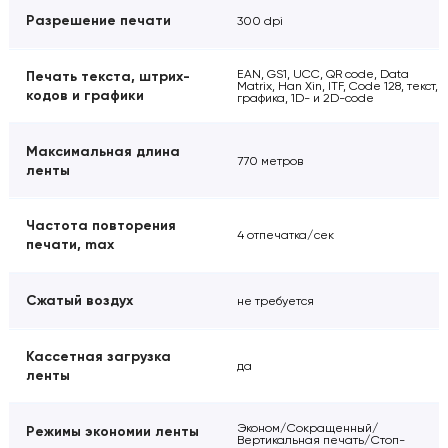
Разрешение печати
300 dpi
EAN, GS1, UCC, QR code, Data
Печать текста, штрих-
Matrix, Han Xin, ITF, Code 128, текст,
кодов и графики
графика, 1D- и 2D-code
Максимальная длина
770 метров
ленты
Частота повторения
4 отпечатка/сек
печати, max
Сжатый воздух
не требуется
Кассетная загрузка
да
ленты
Эконом/Сокращенный/
Режимы экономии ленты
Вертикальная печать/Стоп-