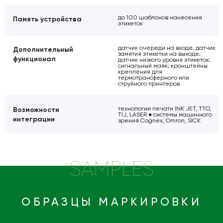
до 100 шаблонов нанесения
Память устройства
этикеток
датчик очереди на входе; датчик
Дополнительный
замятия этикетки на выходе;
функционал
датчик низкого уровня этикеток;
сигнальный маяк; кронштейны
крепления для
термотрансферного или
струйного принтеров
технологии печати INK JET, TTO,
Возможности
TIJ, LASER ● системы машинного
интеграции
зрения Cognex, Omron, SICK
SAMPLES
ОБРАЗЦЫ МАРКИРОВКИ