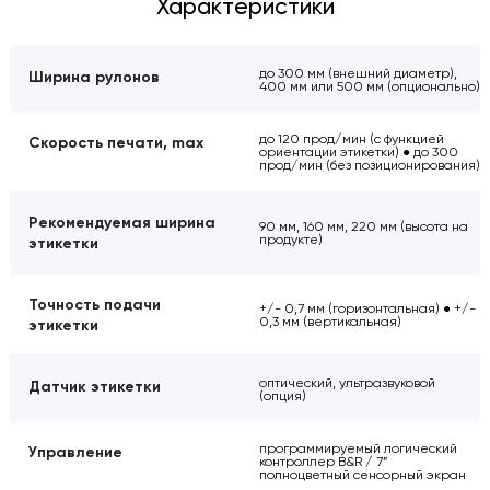
Характеристики
до 300 мм (внешний диаметр),
Ширина рулонов
400 мм или 500 мм (опционально)
до 120 прод/мин (с функцией
Скорость печати, max
ориентации этикетки) ● до 300
прод/мин (без позиционирования)
Рекомендуемая ширина
90 мм, 160 мм, 220 мм (высота на
продукте)
этикетки
Точность подачи
+/- 0,7 мм (горизонтальная) ● +/-
0,3 мм (вертикальная)
этикетки
оптический, ультразвуковой
Датчик этикетки
(опция)
программируемый логический
Управление
контроллер B&R / 7”
полноцветный сенсорный экран