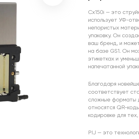
Cx150i — это стру
использует УФ-отв
непористых матери
упаковку. Он созд
ваш бренд, и може
на базе GS1. Он м
этикетках и умень
напечатанной упак
Благодаря новейш
соответствует ста
сложные форматы д
относятся QR-коды
кодировке для тех,
PIJ — это технолог