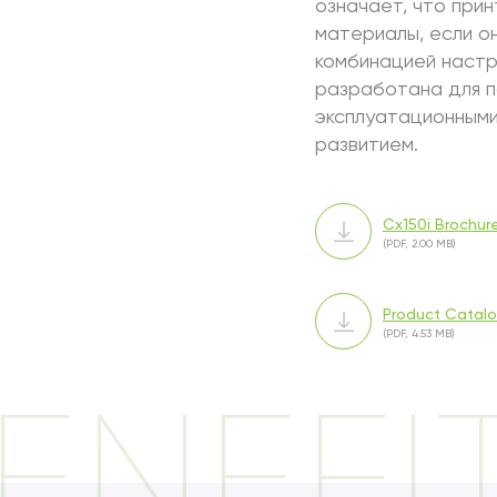
означает, что при
материалы, если он
комбинацией настр
разработана для п
эксплуатационными
развитием.
Cx150i Brochur
(PDF, 2.00 MB)
Product Catalo
(PDF, 4.53 MB)
ENEFI