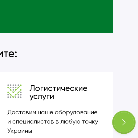
ma
ите:
Логистические
услуги
Доставим наше оборудование
Ун
и специалистов в любую точку
пр
Украины
и 