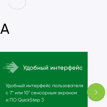
ВА
Удобный интерфейс
Удобный интерфейс пользователя
ma
с 7" или 10" сенсорным экраном
ma
и ПО QuickStep 3
ma