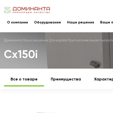
О компании
Оборудование
Наши решения
Ваше п
Доминанта
Наши решения
Для короба
Крупносимвольная пьезоэл
Cx150i
Все о товаре
Преимущества
Характе