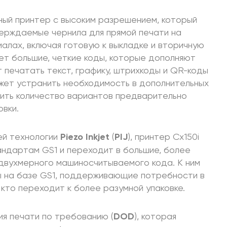
йный принтер с высоким разрешением, который
ерждаемые чернила для прямой печати на
алах, включая готовую к выкладке и вторичную
ает большие, четкие коды, которые дополняют
т печатать текст, графику, штрихкоды и QR-коды
ожет устранить необходимость в дополнительных
шить количество вариантов предварительно
овки.
ей технологии
Piezo Inkjet
(
PIJ
), принтер Cx150i
ндартам GS1 и переходит в большие, более
вухмерного машиносчитываемого кода. К ним
 на базе GS1, поддерживающие потребности в
 кто переходит к более разумной упаковке.
ия печати по требованию (
DOD
), которая