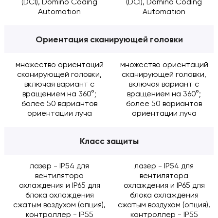
(DCI), Domino Coding
(DCI), Domino Coding
Automation
Automation
Ориентация сканирующей головки
множество ориентаций
множество ориентаций
сканирующей головки,
сканирующей головки,
включая вариант с
включая вариант с
вращением на 360°;
вращением на 360°;
более 50 вариантов
более 50 вариантов
ориентации луча
ориентации луча
Класс защиты
лазер - IP54 для
лазер - IP54 для
вентилятора
вентилятора
охлаждения и IP65 для
охлаждения и IP65 для
блока охлаждения
блока охлаждения
сжатым воздухом (опция),
сжатым воздухом (опция),
контроллер - IP55
контроллер - IP55