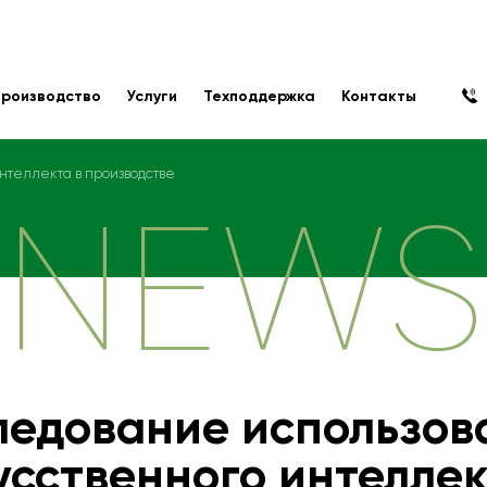
роизводство
Услуги
Техподдержка
Контакты
нтеллекта в производстве
NEWS
ледование использов
усственного интеллек