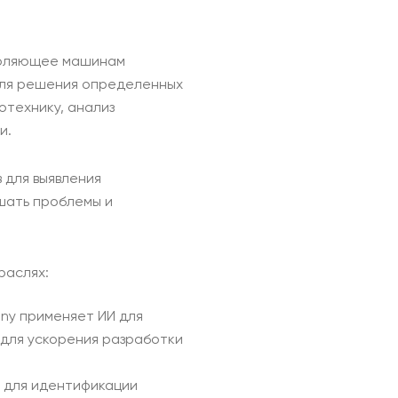
воляющее машинам
для решения определенных
отехнику, анализ
и.
 для выявления
шать проблемы и
раслях:
any применяет ИИ для
 для ускорения разработки
я для идентификации