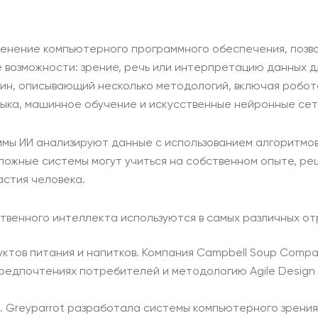
менение компьютерного программного обеспечения, поз
 возможности: зрение, речь или интерпретацию данных 
ин, описывающий несколько методологий, включая робот
зыка, машинное обучение и искусственные нейронные сет
ммы ИИ анализируют данные с использованием алгоритмов
ложные системы могут учиться на собственном опыте, ре
астия человека.
твенного интеллекта используются в самых различных от
ктов питания и напитков. Компания Campbell Soup Comp
редпочтениях потребителей и методологию Agile Design
. Greyparrot разработала системы компьютерного зрени