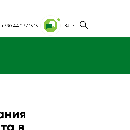
+380 44 277 16 16
RU
ания
та в